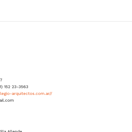
87
1) 152 23-3563
olegio-arquitectos.com.ar//
ail.com
illa Allende