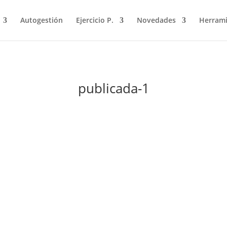
Autogestión
Ejercicio P.
Novedades
Herrami
publicada-1