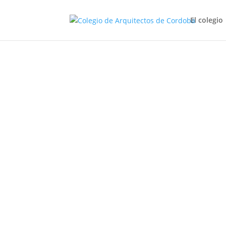
El colegio