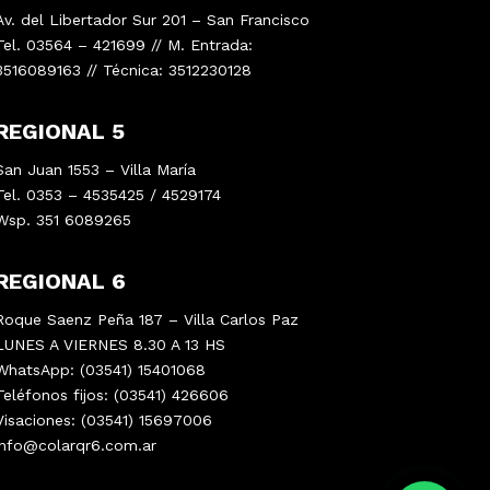
Av. del Libertador Sur 201 – San Francisco
Tel. 03564 – 421699 // M. Entrada:
3516089163 // Técnica: 3512230128
REGIONAL 5
San Juan 1553 – Villa María
Tel. 0353 – 4535425 / 4529174
Wsp. 351 6089265
REGIONAL 6
Roque Saenz Peña 187 – Villa Carlos Paz
LUNES A VIERNES 8.30 A 13 HS
WhatsApp: (03541) 15401068
Teléfonos fijos: (03541) 426606
Visaciones: (03541) 15697006
info@colarqr6.com.ar